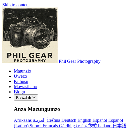
Skip to content
Phil Gear Photography
Matunzio
Uwezo
Kuhusu
Mawasiliano
Blogu
Kiswahili
Anza Mazungumzo
Afrikaans
العربية
Čeština
Deutsch
English
Español
Español
(Latino)
Suomi
Français
Gàidhlig
עברית
हिन्दी
Italiano
日本語