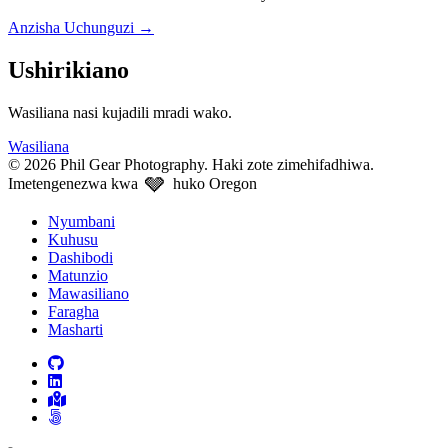
Anzisha Uchunguzi
→
Ushirikiano
Wasiliana nasi kujadili mradi wako.
Wasiliana
© 2026 Phil Gear Photography. Haki zote zimehifadhiwa.
🩶
Imetengenezwa kwa
huko Oregon
Nyumbani
Kuhusu
Dashibodi
Matunzio
Mawasiliano
Faragha
Masharti