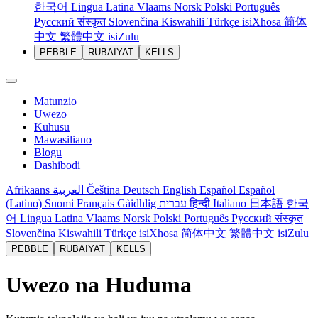
한국어
Lingua Latina
Vlaams
Norsk
Polski
Português
Русский
संस्कृत
Slovenčina
Kiswahili
Türkçe
isiXhosa
简体
中文
繁體中文
isiZulu
PEBBLE
RUBAIYAT
KELLS
Matunzio
Uwezo
Kuhusu
Mawasiliano
Blogu
Dashibodi
Afrikaans
العربية
Čeština
Deutsch
English
Español
Español
(Latino)
Suomi
Français
Gàidhlig
עברית
हिन्दी
Italiano
日本語
한국
어
Lingua Latina
Vlaams
Norsk
Polski
Português
Русский
संस्कृत
Slovenčina
Kiswahili
Türkçe
isiXhosa
简体中文
繁體中文
isiZulu
PEBBLE
RUBAIYAT
KELLS
Uwezo na Huduma