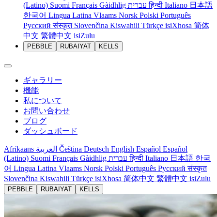
(Latino)
Suomi
Français
Gàidhlig
עברית
हिन्दी
Italiano
日本語
한국어
Lingua Latina
Vlaams
Norsk
Polski
Português
Русский
संस्कृत
Slovenčina
Kiswahili
Türkçe
isiXhosa
简体
中文
繁體中文
isiZulu
PEBBLE
RUBAIYAT
KELLS
ギャラリー
機能
私について
お問い合わせ
ブログ
ダッシュボード
Afrikaans
العربية
Čeština
Deutsch
English
Español
Español
(Latino)
Suomi
Français
Gàidhlig
עברית
हिन्दी
Italiano
日本語
한국
어
Lingua Latina
Vlaams
Norsk
Polski
Português
Русский
संस्कृत
Slovenčina
Kiswahili
Türkçe
isiXhosa
简体中文
繁體中文
isiZulu
PEBBLE
RUBAIYAT
KELLS