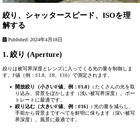
絞り、シャッタースピード、ISOを理
解する
Published:
2024年4月18日
1. 絞り (Aperture)
絞りは被写界深度とレンズに入ってくる光の量を制御しま
す。F値（例：f/1.8、f/8、f/16）で測定されます。
開放絞り（小さいF値、例：f/1.8）:
たくさんの光を取
り込み、背景をぼかします（浅い被写界深度）。ポー
トレートに最適です。
絞り込む（大きいF値、例：f/16）:
光の量を減らし、
手前から背景まですべてを鮮明に保ちます（深い被写
界深度）。風景に最適です。