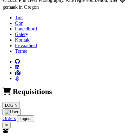
🩶
© 2026 Phil Gear Photography. Alle regte voorbehou.
Met
gemaak in Oregon
Tuis
Oor
Paneelbord
Galery
Kontak
Privaatheid
Terme
Requisitions
LOGIN
Orders
Logout