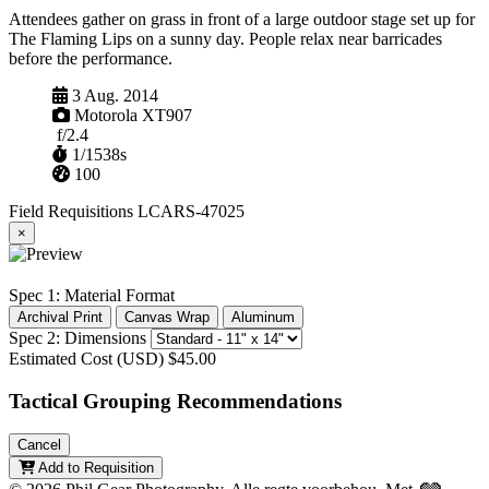
Attendees gather on grass in front of a large outdoor stage set up for
The Flaming Lips on a sunny day. People relax near barricades
before the performance.
Vasgevang
3 Aug. 2014
Kamera
Motorola XT907
Lensopening
f/2.4
Sluiter
1/1538s
ISO
100
Field Requisitions
LCARS-47025
×
Spec 1: Material Format
Archival Print
Canvas Wrap
Aluminum
Spec 2: Dimensions
Estimated Cost (USD)
$45.00
Tactical Grouping Recommendations
Cancel
Add to Requisition