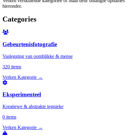
Verken verskillende kategorieë of blaai deur onlangse opnames
hieronder.
Categories
Gebeurtenisfotografie
Vaslegging van oomblikke & mense
320 items
Verken Kategorie
→
Eksperimenteel
Kreatiewe & abstrakte tegnieke
0 items
Verken Kategorie
→