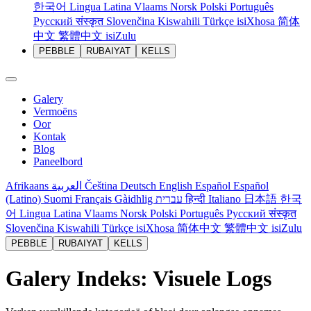
한국어
Lingua Latina
Vlaams
Norsk
Polski
Português
Русский
संस्कृत
Slovenčina
Kiswahili
Türkçe
isiXhosa
简体
中文
繁體中文
isiZulu
PEBBLE
RUBAIYAT
KELLS
Galery
Vermoëns
Oor
Kontak
Blog
Paneelbord
Afrikaans
العربية
Čeština
Deutsch
English
Español
Español
(Latino)
Suomi
Français
Gàidhlig
עברית
हिन्दी
Italiano
日本語
한국
어
Lingua Latina
Vlaams
Norsk
Polski
Português
Русский
संस्कृत
Slovenčina
Kiswahili
Türkçe
isiXhosa
简体中文
繁體中文
isiZulu
PEBBLE
RUBAIYAT
KELLS
Galery Indeks: Visuele Logs