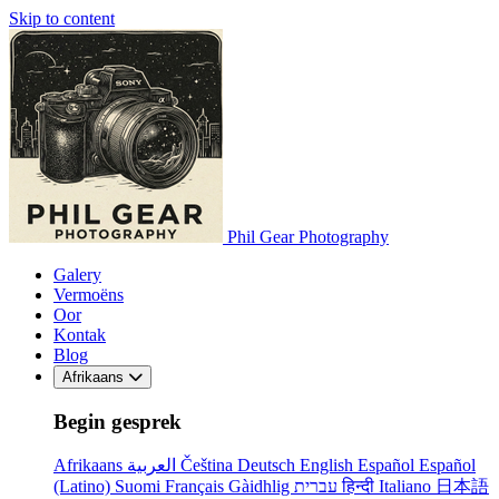
Skip to content
Phil Gear Photography
Galery
Vermoëns
Oor
Kontak
Blog
Afrikaans
Begin gesprek
Afrikaans
العربية
Čeština
Deutsch
English
Español
Español
(Latino)
Suomi
Français
Gàidhlig
עברית
हिन्दी
Italiano
日本語