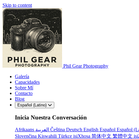
Skip to content
Phil Gear Photography
Galería
Capacidades
Sobre Mí
Contacto
Blog
Español (Latino)
Inicia Nuestra Conversación
Afrikaans
العربية
Čeština
Deutsch
English
Español
Español (L
Slovenčina
Kiswahili
Türkçe
isiXhosa
简体中文
繁體中文
is