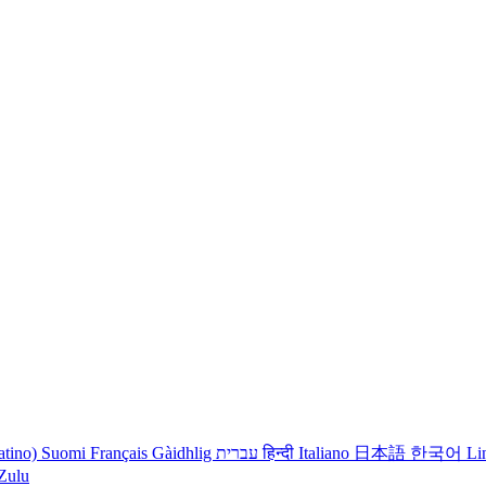
atino)
Suomi
Français
Gàidhlig
עברית
हिन्दी
Italiano
日本語
한국어
Li
iZulu