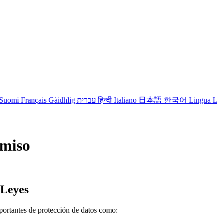
Suomi
Français
Gàidhlig
עברית
हिन्दी
Italiano
日本語
한국어
Lingua L
omiso
 Leyes
portantes de protección de datos como: