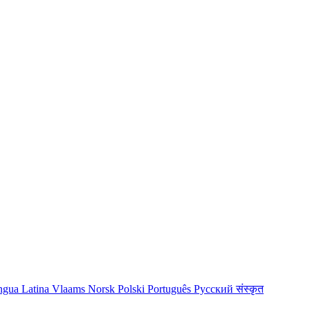
ngua Latina
Vlaams
Norsk
Polski
Português
Русский
संस्कृत