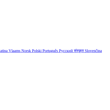
atina
Vlaams
Norsk
Polski
Português
Русский
संस्कृत
Slovenčina