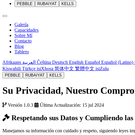
PEBBLE
RUBAIYAT
KELLS
Galería
Capacidades
Sobre Mí
Contacto
Blog
Tablero
Afrikaans
العربية
Čeština
Deutsch
English
Español
Español (Latino)
Kiswahili
Türkçe
isiXhosa
简体中文
繁體中文
isiZulu
PEBBLE
RUBAIYAT
KELLS
Su Privacidad, Nuestro Compr
Versión 1.0.3
Última Actualización:
15 jul 2024
Respetando sus Datos y Cumpliendo las
Manejamos su información con cuidado y respeto, siguiendo leyes im