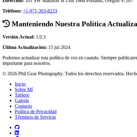
Dirección:
101 SW Madison St Unit 1664 Portland, Oregon 97207
Teléfono:
+1-971-303-8233
Manteniendo Nuestra Política Actualiz
Versión Actual:
1.0.3
Última Actualización:
15 jul 2024
Podemos actualizar esta política de vez en cuando. Siempre publicare
importante para nosotros.
© 2026 Phil Gear Photography. Todos los derechos reservados.
Hecho
Inicio
Sobre Mí
Tablero
Galería
Contacto
Política de Privacidad
Términos de Servicio