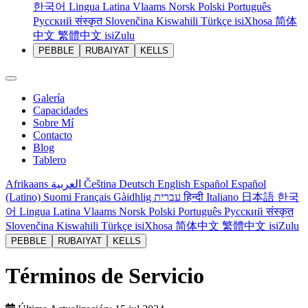
한국어
Lingua Latina
Vlaams
Norsk
Polski
Português
Русский
संस्कृत
Slovenčina
Kiswahili
Türkçe
isiXhosa
简体
中文
繁體中文
isiZulu
PEBBLE
RUBAIYAT
KELLS
Galería
Capacidades
Sobre Mí
Contacto
Blog
Tablero
Afrikaans
العربية
Čeština
Deutsch
English
Español
Español
(Latino)
Suomi
Français
Gàidhlig
עברית
हिन्दी
Italiano
日本語
한국
어
Lingua Latina
Vlaams
Norsk
Polski
Português
Русский
संस्कृत
Slovenčina
Kiswahili
Türkçe
isiXhosa
简体中文
繁體中文
isiZulu
PEBBLE
RUBAIYAT
KELLS
Términos de Servicio