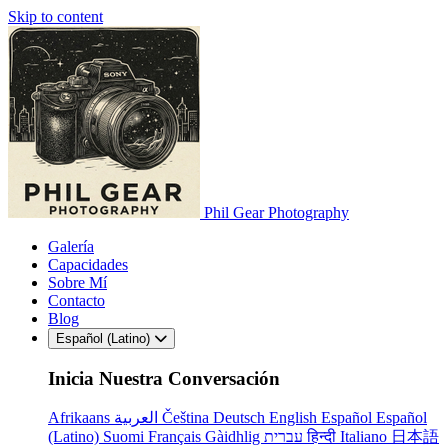
Skip to content
Phil Gear Photography
Galería
Capacidades
Sobre Mí
Contacto
Blog
Español (Latino)
Inicia Nuestra Conversación
Afrikaans
العربية
Čeština
Deutsch
English
Español
Español
(Latino)
Suomi
Français
Gàidhlig
עברית
हिन्दी
Italiano
日本語