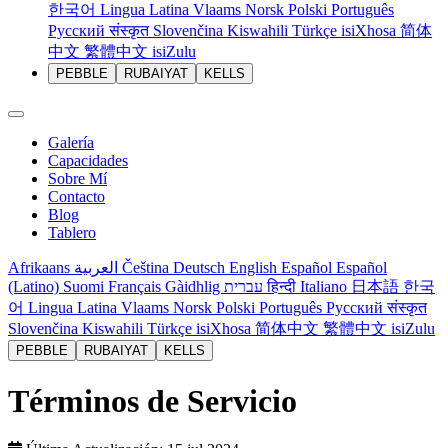
한국어
Lingua Latina
Vlaams
Norsk
Polski
Português
Русский
संस्कृत
Slovenčina
Kiswahili
Türkçe
isiXhosa
简体
中文
繁體中文
isiZulu
PEBBLE
RUBAIYAT
KELLS
Galería
Capacidades
Sobre Mí
Contacto
Blog
Tablero
Afrikaans
العربية
Čeština
Deutsch
English
Español
Español
(Latino)
Suomi
Français
Gàidhlig
עברית
हिन्दी
Italiano
日本語
한국
어
Lingua Latina
Vlaams
Norsk
Polski
Português
Русский
संस्कृत
Slovenčina
Kiswahili
Türkçe
isiXhosa
简体中文
繁體中文
isiZulu
PEBBLE
RUBAIYAT
KELLS
Términos de Servicio