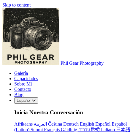
Skip to content
Phil Gear Photography
Galería
Capacidades
Sobre Mí
Contacto
Blog
Español
Inicia Nuestra Conversación
Afrikaans
العربية
Čeština
Deutsch
English
Español
Español
(Latino)
Suomi
Français
Gàidhlig
עברית
हिन्दी
Italiano
日本語