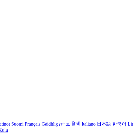
atino)
Suomi
Français
Gàidhlig
עברית
हिन्दी
Italiano
日本語
한국어
Li
iZulu