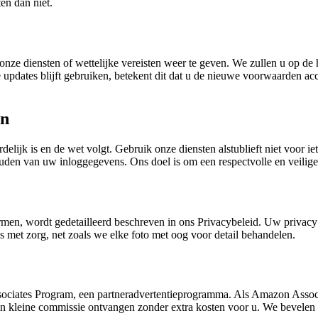
en dan niet.
e diensten of wettelijke vereisten weer te geven. We zullen u op de h
 updates blijft gebruiken, betekent dit dat u de nieuwe voorwaarden acce
en
ijk is en de wet volgt. Gebruik onze diensten alstublieft niet voor iets
houden van uw inloggegevens. Ons doel is om een respectvolle en veilig
en, wordt gedetailleerd beschreven in ons Privacybeleid. Uw privacy i
 met zorg, net zoals we elke foto met oog voor detail behandelen.
ciates Program, een partneradvertentieprogramma. Als Amazon Associ
 een kleine commissie ontvangen zonder extra kosten voor u. We bevel