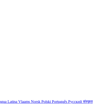
ngua Latina
Vlaams
Norsk
Polski
Português
Русский
संस्कृत