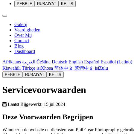
PEBBLE
RUBAIYAT
KELLS
Galerij
Vaardigheden
Over Mij
Contact
Blog
Dashboard
Afrikaans
العربية
Čeština
Deutsch
English
Español
Español (Latino)
Kiswahili
Türkçe
isiXhosa
简体中文
繁體中文
isiZulu
PEBBLE
RUBAIYAT
KELLS
Servicevoorwaarden
Laatst Bijgewerkt:
15 jul 2024
Deze Voorwaarden Begrijpen
Wanneer u de website en diensten van Phil Gear Photography gebruik