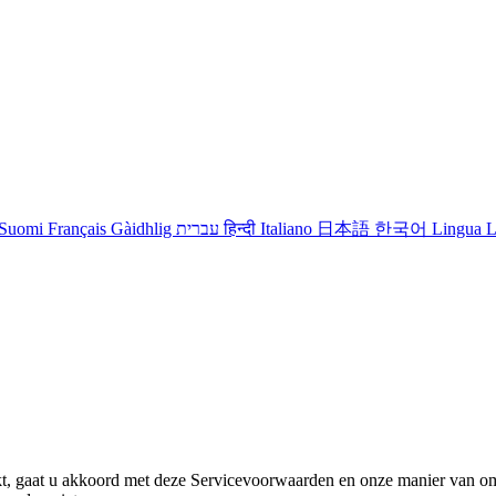
Suomi
Français
Gàidhlig
עברית
हिन्दी
Italiano
日本語
한국어
Lingua L
t, gaat u akkoord met deze Servicevoorwaarden en onze manier van omg