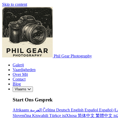
Skip to content
Phil Gear Photography
Galerij
Vaardigheden
Over Mij
Contact
Blog
Vlaams
Start Ons Gesprek
Afrikaans
العربية
Čeština
Deutsch
English
Español
Español (L
Slovenčina
Kiswahili
Türkçe
isiXhosa
简体中文
繁體中文
is