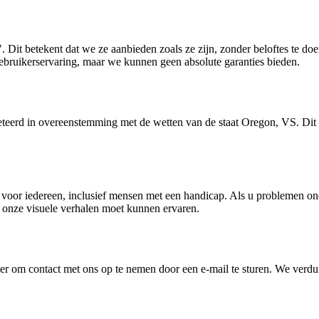
it betekent dat we ze aanbieden zoals ze zijn, zonder beloftes te doen d
ebruikerservaring, maar we kunnen geen absolute garanties bieden.
erd in overeenstemming met de wetten van de staat Oregon, VS. Dit is
oor iedereen, inclusief mensen met een handicap. Als u problemen onde
 onze visuele verhalen moet kunnen ervaren.
r om contact met ons op te nemen door een e-mail te sturen. We verduid