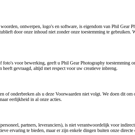
even woorden, ontwerpen, logo's en software, is eigendom van Phil Gear
stublieft door onze inhoud niet zonder onze toestemming te gebruiken. W
f foto's voor bewerking, geeft u Phil Gear Photography toestemming om
m heeft gevraagd, altijd met respect voor uw creatieve inbreng.
en of onderbreken als u deze Voorwaarden niet volgt. We doen dit om 
aar eerlijkheid in al onze acties.
rsoneel, partners, leveranciers), is niet verantwoordelijk voor indir
eve ervaring te bieden, maar er zijn enkele dingen buiten onze directe 