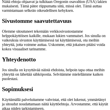
Näitä ehtoja ohjaavat ja tulkitaan Oregonin osavaltion (USA) lakien
mukaisesti. Tämä pätee riippumatta siitä, missä olet. Tämä auttaa
varmistamaan selkeän oikeudellisen kehyksen.
Sivustomme saavutettavuus
Olemme sitoutuneet tekemään verkkosivustostamme
helppokäyttöisen kaikille, mukaan lukien vammaiset. Jos sinulla on
vaikeuksia sivuston käyttämisessä tai käyttämisessä, ota meihin
yhteyttä, jotta voimme auttaa. Uskomme, että jokaisen pitäisi voida
kokea visuaaliset tarinamme.
Yhteydenotto
Jos sinulla on kysyttävää näistä ehdoista, helpoin tapa ottaa meihin
yhteyttä on lähettää sähköpostia. Selvitämme mielellämme kaiken
puolestasi.
Sopimuksesi
Käyttämällä palveluitamme vahvistat, että olet lukenut, ymmärtänyt
ja sitoudut noudattamaan näitä käyttöehtoja. Arvostamme, että käytät
aikaa niiden tarkistamiseen.