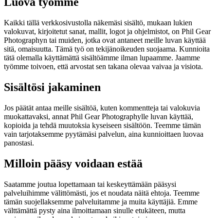
Luova työmme
Kaikki tällä verkkosivustolla näkemäsi sisältö, mukaan lukien
valokuvat, kirjoitetut sanat, mallit, logot ja ohjelmistot, on Phil Gear
Photographyn tai muiden, jotka ovat antaneet meille luvan käyttää
sitä, omaisuutta. Tämä työ on tekijänoikeuden suojaama. Kunnioita
tätä olemalla käyttämättä sisältöämme ilman lupaamme. Jaamme
työmme toivoen, että arvostat sen takana olevaa vaivaa ja visiota.
Sisältösi jakaminen
Jos päätät antaa meille sisältöä, kuten kommentteja tai valokuvia
muokattavaksi, annat Phil Gear Photographylle luvan käyttää,
kopioida ja tehdä muutoksia kyseiseen sisältöön. Teemme tämän
vain tarjotaksemme pyytämäsi palvelun, aina kunnioittaen luovaa
panostasi.
Milloin pääsy voidaan estää
Saatamme joutua lopettamaan tai keskeyttämään pääsysi
palveluihimme välittömästi, jos et noudata näitä ehtoja. Teemme
tämän suojellaksemme palveluitamme ja muita käyttäjiä. Emme
välttämättä pysty aina ilmoittamaan sinulle etukäteen, mutta