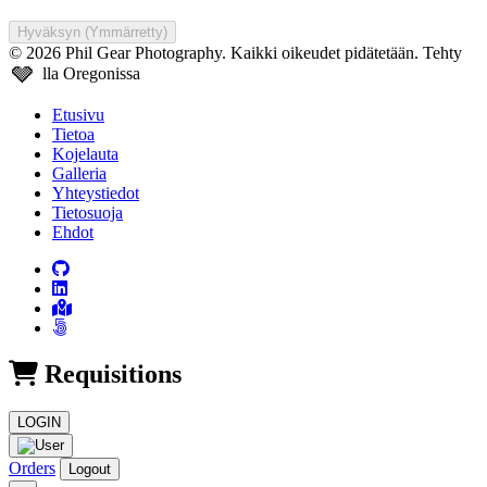
Hyväksyn (Ymmärretty)
© 2026 Phil Gear Photography. Kaikki oikeudet pidätetään.
Tehty
🩶
lla Oregonissa
Etusivu
Tietoa
Kojelauta
Galleria
Yhteystiedot
Tietosuoja
Ehdot
Requisitions
LOGIN
Orders
Logout