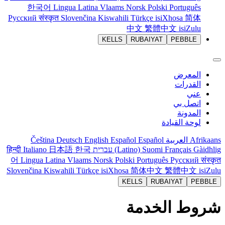
한국어
Lingua Latina
Vlaams
Norsk
Polski
Português
Русский
संस्कृत
Slovenčina
Kiswahili
Türkçe
isiXhosa
简体
中文
繁體中文
isiZulu
KELLS
RUBAIYAT
PEBBLE
المعرض
القدرات
عني
اتصل بي
المدونة
لوحة القيادة
Afrikaans
العربية
Español
Español
English
Deutsch
Čeština
Gàidhlig
Français
Suomi
(Latino)
עברית
한국
日本語
Italiano
हिन्दी
어
Lingua Latina
Vlaams
Norsk
Polski
Português
Русский
संस्कृत
Slovenčina
Kiswahili
Türkçe
isiXhosa
简体中文
繁體中文
isiZulu
KELLS
RUBAIYAT
PEBBLE
شروط الخدمة