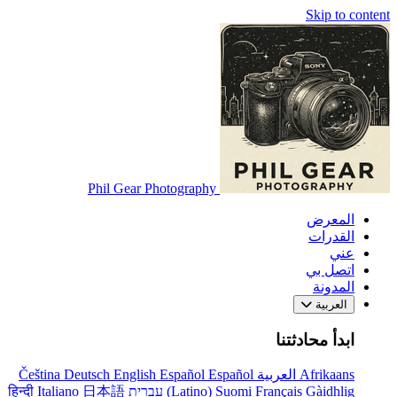
Skip to content
Phil Gear Photography
المعرض
القدرات
عني
اتصل بي
المدونة
العربية
ابدأ محادثتنا
Afrikaans
العربية
Español
Español
English
Deutsch
Čeština
Gàidhlig
Français
Suomi
(Latino)
עברית
日本語
Italiano
हिन्दी