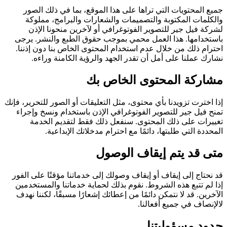
جميع المحتويات التي تراها على هذا الموقع، بما في ذلك الصور
والكلمات المكتوبة والتصميمات والشعارات والبرامج، مملوكة
لشركة فيل جير للتصوير الفوتوغرافي أو لآخرين منحونا الإذن
باستخدامها. هذا العمل محمي بموجب حقوق الطبع والنشر. يرجى
احترام ذلك من خلال عدم استخدام المحتوى الخاص بنا دون إذننا.
نشارك عملنا على أمل أن تقدر الجهد والرؤية الكامنة وراءه.
مشاركة المحتوى الخاص بك
إذا اخترت تزويدنا بأي محتوى، مثل التعليقات أو الصور للتحرير، فإنك
تمنح فيل جير للتصوير الفوتوغرافي الإذن باستخدام ونسخ وإجراء
تغييرات على ذلك المحتوى. سنفعل ذلك فقط لتقديم الخدمة
المحددة التي طلبتها، دائمًا مع احترام مدخلاتك الإبداعية.
متى قد يتم إيقاف الوصول
قد نحتاج إلى إيقاف أو إيقاف وصولك إلى خدماتنا مؤقتًا على الفور
إذا لم تتبع هذه الشروط. نقوم بذلك لحماية خدماتنا والمستخدمين
الآخرين. قد لا نتمكن دائمًا من إعطائك إشعارًا مسبقًا، لكننا نهدف
لالإنصاف في جميع أفعالنا.
حدود مسؤوليتنا