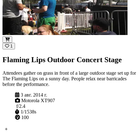
1
Flaming Lips Outdoor Concert Stage
Attendees gather on grass in front of a large outdoor stage set up for
The Flaming Lips on a sunny day. People relax near barricades
before the performance.
Снято
3 авг. 2014 г.
Камера
Motorola XT907
Диафрагма
f/2.4
Выдержка
1/1538s
ISO
100