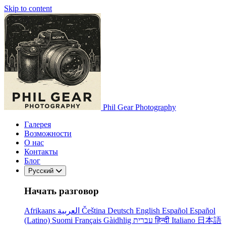
Skip to content
Phil Gear Photography
Галерея
Возможности
О нас
Контакты
Блог
Русский
Начать разговор
Afrikaans
العربية
Čeština
Deutsch
English
Español
Español
(Latino)
Suomi
Français
Gàidhlig
עברית
हिन्दी
Italiano
日本語