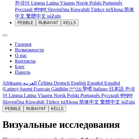
한국어
Lingua Latina
Vlaams
Norsk
Polski
Português
Русский
संस्कृत
Slovenčina
Kiswahili
Türkçe
isiXhosa
简体
中文
繁體中文
isiZulu
PEBBLE
RUBAIYAT
KELLS
Галерея
Возможности
О нас
Контакты
Блог
Панель
Afrikaans
العربية
Čeština
Deutsch
English
Español
Español
(Latino)
Suomi
Français
Gàidhlig
עברית
हिन्दी
Italiano
日本語
한국
어
Lingua Latina
Vlaams
Norsk
Polski
Português
Русский
संस्कृत
Slovenčina
Kiswahili
Türkçe
isiXhosa
简体中文
繁體中文
isiZulu
PEBBLE
RUBAIYAT
KELLS
Визуальные исследования