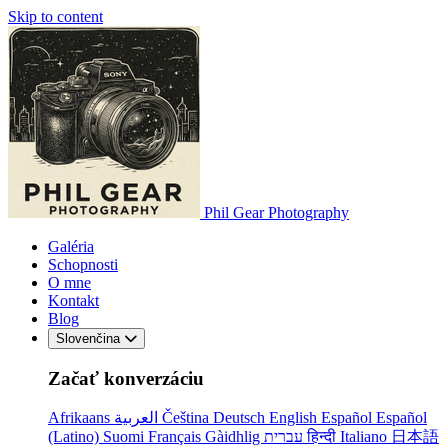
Skip to content
Phil Gear Photography
Galéria
Schopnosti
O mne
Kontakt
Blog
Slovenčina
Začať konverzáciu
Afrikaans
العربية
Čeština
Deutsch
English
Español
Español
(Latino)
Suomi
Français
Gàidhlig
עברית
हिन्दी
Italiano
日本語