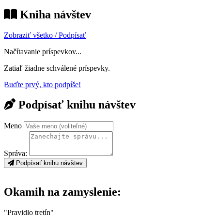
Kniha návštev
Zobraziť všetko / Podpísať
Načítavanie príspevkov...
Zatiaľ žiadne schválené príspevky.
Buďte prvý, kto podpíše!
Podpísať knihu návštev
Meno
Správa:
Podpísať knihu návštev
Okamih na zamyslenie:
"Pravidlo tretín"