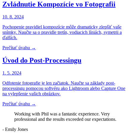
Zvládnutie Kompozície vo Fotografii
10. 8. 2024
Pochopenie pravidiel kompozície môže dramaticky zlepšiť vaše
snímky. Naučte sa o pravidle tretín, vodiacich líniách, symetrii a
ďalších.
Prečítať úvahu
→
Úvod do Post-Processingu
1. 5. 2024
Odfotenie fotografie je len začiatok. Naučte sa základy post-
processingu pomocou softvéru ako Lightroom alebo Capture One
na vylepšenie vašich obrázkov.
Prečítať úvahu
→
Working with Phil was a fantastic experience. Very
professional and the results exceeded our expectations.
- Emily Jones