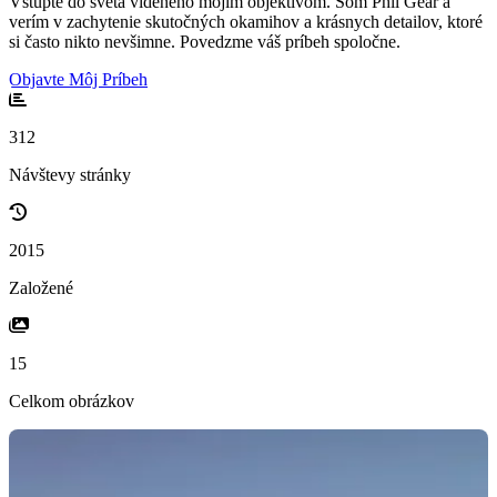
Vstúpte do sveta videného mojím objektívom. Som Phil Gear a
verím v zachytenie skutočných okamihov a krásnych detailov, ktoré
si často nikto nevšimne. Povedzme váš príbeh spoločne.
Objavte Môj Príbeh
312
Návštevy stránky
2015
Založené
15
Celkom obrázkov