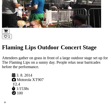
1
Flaming Lips Outdoor Concert Stage
Attendees gather on grass in front of a large outdoor stage set up for
The Flaming Lips on a sunny day. People relax near barricades
before the performance.
Zachytené
3. 8. 2014
Fotoaparát
Motorola XT907
Clona
f/2.4
Uzávierka
1/1538s
ISO
100