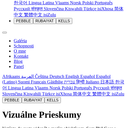
한국어
Lingua Latina
Vlaams
Norsk
Polski
Português
Русский
संस्कृत
Slovenčina
Kiswahili
Türkçe
isiXhosa
简体
中文
繁體中文
isiZulu
PEBBLE
RUBAIYAT
KELLS
Galéria
Schopnosti
O mne
Kontakt
Blog
Panel
Afrikaans
العربية
Čeština
Deutsch
English
Español
Español
(Latino)
Suomi
Français
Gàidhlig
עברית
हिन्दी
Italiano
日本語
한국
어
Lingua Latina
Vlaams
Norsk
Polski
Português
Русский
संस्कृत
Slovenčina
Kiswahili
Türkçe
isiXhosa
简体中文
繁體中文
isiZulu
PEBBLE
RUBAIYAT
KELLS
Vizuálne Prieskumy