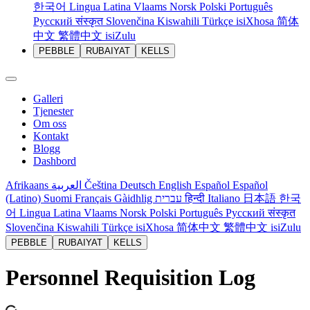
한국어
Lingua Latina
Vlaams
Norsk
Polski
Português
Русский
संस्कृत
Slovenčina
Kiswahili
Türkçe
isiXhosa
简体
中文
繁體中文
isiZulu
PEBBLE
RUBAIYAT
KELLS
Galleri
Tjenester
Om oss
Kontakt
Blogg
Dashbord
Afrikaans
العربية
Čeština
Deutsch
English
Español
Español
(Latino)
Suomi
Français
Gàidhlig
עברית
हिन्दी
Italiano
日本語
한국
어
Lingua Latina
Vlaams
Norsk
Polski
Português
Русский
संस्कृत
Slovenčina
Kiswahili
Türkçe
isiXhosa
简体中文
繁體中文
isiZulu
PEBBLE
RUBAIYAT
KELLS
Personnel Requisition Log