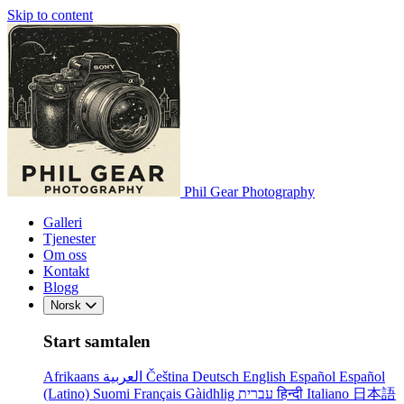
Skip to content
Phil Gear Photography
Galleri
Tjenester
Om oss
Kontakt
Blogg
Norsk
Start samtalen
Afrikaans
العربية
Čeština
Deutsch
English
Español
Español
(Latino)
Suomi
Français
Gàidhlig
עברית
हिन्दी
Italiano
日本語