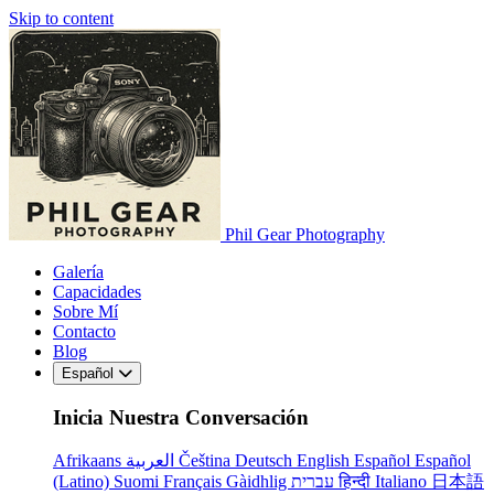
Skip to content
Phil Gear Photography
Galería
Capacidades
Sobre Mí
Contacto
Blog
Español
Inicia Nuestra Conversación
Afrikaans
العربية
Čeština
Deutsch
English
Español
Español
(Latino)
Suomi
Français
Gàidhlig
עברית
हिन्दी
Italiano
日本語