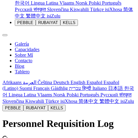
한국어
Lingua Latina
Vlaams
Norsk
Polski
Português
Русский
संस्कृत
Slovenčina
Kiswahili
Türkçe
isiXhosa
简体
中文
繁體中文
isiZulu
PEBBLE
RUBAIYAT
KELLS
Galería
Capacidades
Sobre Mí
Contacto
Blog
Tablero
Afrikaans
العربية
Čeština
Deutsch
English
Español
Español
(Latino)
Suomi
Français
Gàidhlig
עברית
हिन्दी
Italiano
日本語
한국
어
Lingua Latina
Vlaams
Norsk
Polski
Português
Русский
संस्कृत
Slovenčina
Kiswahili
Türkçe
isiXhosa
简体中文
繁體中文
isiZulu
PEBBLE
RUBAIYAT
KELLS
Personnel Requisition Log