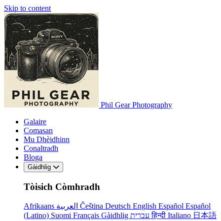
Skip to content
Phil Gear Photography
Galaire
Comasan
Mu Dhèidhinn
Conaltradh
Bloga
Gàidhlig
Tòisich Còmhradh
Afrikaans
العربية
Čeština
Deutsch
English
Español
Español
(Latino)
Suomi
Français
Gàidhlig
עברית
हिन्दी
Italiano
日本語