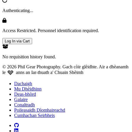
Authenticating...
Access Restricted. Personnel identification required.
Log In via Cart
No requisition history found.
© 2026 Phil Gear Photography. Gach còir glèidhte.
Air a dhèanamh
🩶
le
anns an Iar-thuath a' Chuain Shèimh
Dachaigh
Mu Dhèidhinn
Deas-bhòrd
Galaire
Conaltradh
Poileasaidh Dìomhaireachd
Cumhachan Seirbheis