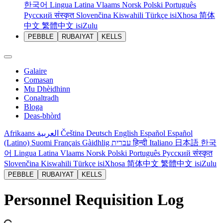
한국어
Lingua Latina
Vlaams
Norsk
Polski
Português
Русский
संस्कृत
Slovenčina
Kiswahili
Türkçe
isiXhosa
简体
中文
繁體中文
isiZulu
PEBBLE
RUBAIYAT
KELLS
Galaire
Comasan
Mu Dhèidhinn
Conaltradh
Bloga
Deas-bhòrd
Afrikaans
العربية
Čeština
Deutsch
English
Español
Español
(Latino)
Suomi
Français
Gàidhlig
עברית
हिन्दी
Italiano
日本語
한국
어
Lingua Latina
Vlaams
Norsk
Polski
Português
Русский
संस्कृत
Slovenčina
Kiswahili
Türkçe
isiXhosa
简体中文
繁體中文
isiZulu
PEBBLE
RUBAIYAT
KELLS
Personnel Requisition Log