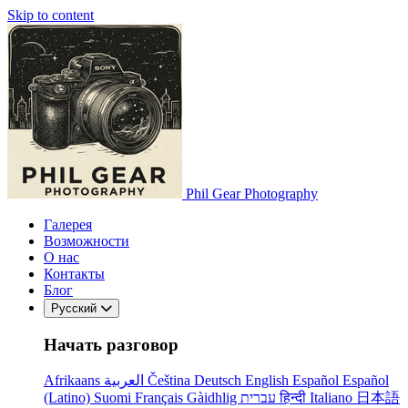
Skip to content
Phil Gear Photography
Галерея
Возможности
О нас
Контакты
Блог
Русский
Начать разговор
Afrikaans
العربية
Čeština
Deutsch
English
Español
Español
(Latino)
Suomi
Français
Gàidhlig
עברית
हिन्दी
Italiano
日本語