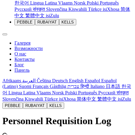
한국어
Lingua Latina
Vlaams
Norsk
Polski
Português
Русский
संस्कृत
Slovenčina
Kiswahili
Türkçe
isiXhosa
简体
中文
繁體中文
isiZulu
PEBBLE
RUBAIYAT
KELLS
Галерея
Возможности
О нас
Контакты
Блог
Панель
Afrikaans
العربية
Čeština
Deutsch
English
Español
Español
(Latino)
Suomi
Français
Gàidhlig
עברית
हिन्दी
Italiano
日本語
한국
어
Lingua Latina
Vlaams
Norsk
Polski
Português
Русский
संस्कृत
Slovenčina
Kiswahili
Türkçe
isiXhosa
简体中文
繁體中文
isiZulu
PEBBLE
RUBAIYAT
KELLS
Personnel Requisition Log